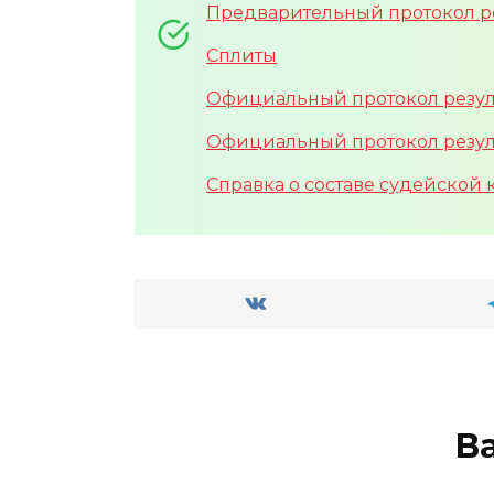
Предварительный протокол рез
Сплиты
Официальный протокол резуль
Официальный протокол результ
Справка о составе судейской
В