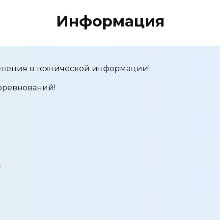
Информация
енения в технической информации!
соревнований!
4