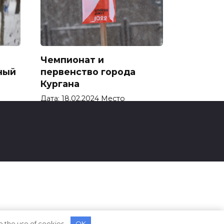
Чемпионат и
ный
первенство города
Кургана
Дата: 18.02.2024 Место
проведения: г. Курган
0
710
o the use of cookies.
OK