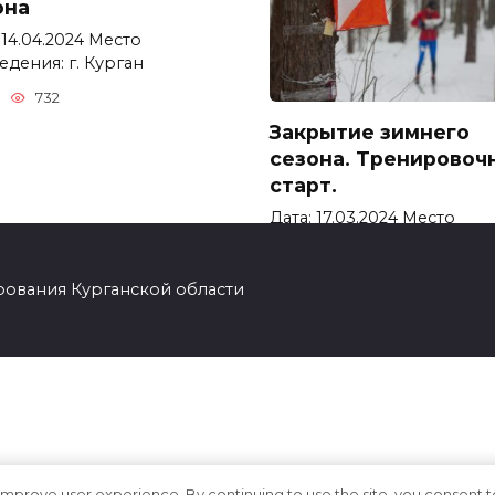
она
 14.04.2024 Место
дения: г. Курган
732
Закрытие зимнего
сезона. Тренировоч
старт.
Дата: 17.03.2024 Место
проведения: г. Курган
0
497
рования Курганской области
improve user experience. By continuing to use the site, you consent t