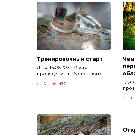
Тренировочный старт
Чем
пер
Дата: 16.06.2024 Место
обл
проведения: г. Курган, зона
Дата:
0
437
прове
0
Отк