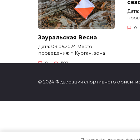
сез
Дата:
прове
0
Зауральская Весна
Дата: 09.05.2024 Место
проведения: г. Курган, зона
0
582
© 2024 Федерация спортивного ориенти
This website uses cookies to 